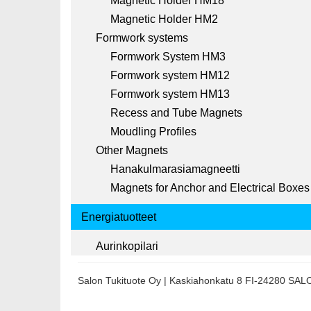
Magnetic Holder HM18
Magnetic Holder HM2
Formwork systems
Formwork System HM3
Formwork system HM12
Formwork system HM13
Recess and Tube Magnets
Moudling Profiles
Other Magnets
Hanakulmarasiamagneetti
Magnets for Anchor and Electrical Boxes
Energiatuotteet
Aurinkopilari
Salon Tukituote Oy | Kaskiahonkatu 8 FI-24280 SA