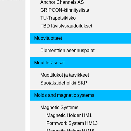
Anchor Channels AS
GRIPCON-kiinnityslista
TU-Trapetsikisko
FBD lävistysraudoitukset
Muovituotteet
Elementtien asennuspalat
Muut teräsosat
Muottilukot ja tarvikkeet
Suojakaideholkki SKP
Molds and magnetic systems
Magnetic Systems
Magnetic Holder HM1
Formwork System HM13