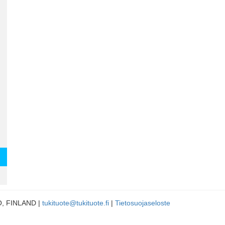
LO, FINLAND |
tukituote@tukituote.fi
|
Tietosuojaseloste