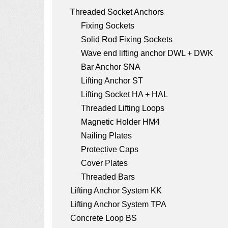
a
Threaded Socket Anchors
t
Fixing Sockets
i
Solid Rod Fixing Sockets
o
Wave end lifting anchor DWL + DWK
Bar Anchor SNA
n
Lifting Anchor ST
Lifting Socket HA + HAL
Threaded Lifting Loops
Magnetic Holder HM4
Nailing Plates
Protective Caps
Cover Plates
Threaded Bars
Lifting Anchor System KK
Lifting Anchor System TPA
Concrete Loop BS