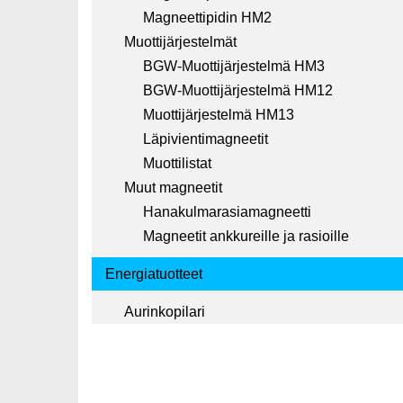
Magneettipidin HM2
Muottijärjestelmät
BGW-Muottijärjestelmä HM3
BGW-Muottijärjestelmä HM12
Muottijärjestelmä HM13
Läpivientimagneetit
Muottilistat
Muut magneetit
Hanakulmarasiamagneetti
Magneetit ankkureille ja rasioille
Energiatuotteet
Aurinkopilari