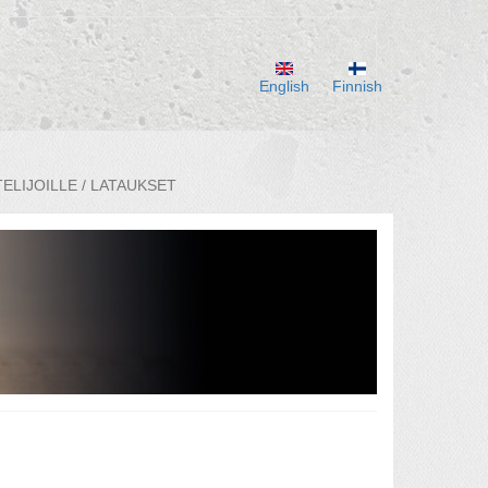
English
Finnish
ELIJOILLE / LATAUKSET