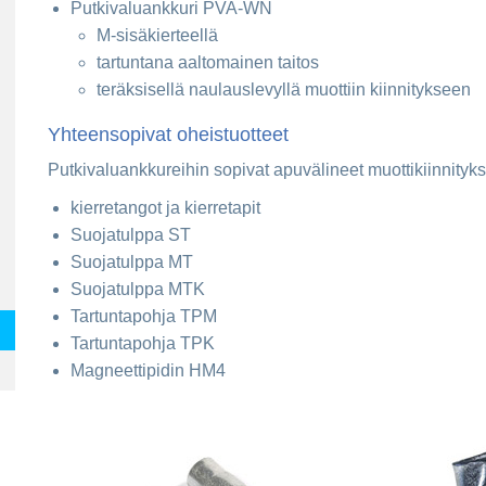
Putkivaluankkuri PVA-WN
M-sisäkierteellä
tartuntana aaltomainen taitos
teräksisellä naulauslevyllä muottiin kiinnitykseen
Yhteensopivat oheistuotteet
Putkivaluankkureihin sopivat apuvälineet muottikiinnityks
kierretangot ja kierretapit
Suojatulppa ST
Suojatulppa MT
Suojatulppa MTK
Tartuntapohja TPM
Tartuntapohja TPK
Magneettipidin HM4