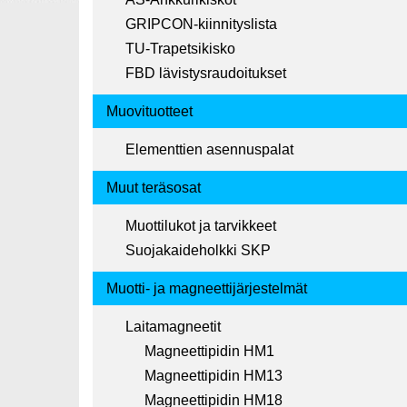
GRIPCON-kiinnityslista
TU-Trapetsikisko
FBD lävistysraudoitukset
Muovituotteet
Elementtien asennuspalat
Muut teräsosat
Muottilukot ja tarvikkeet
Suojakaideholkki SKP
Muotti- ja magneettijärjestelmät
Laitamagneetit
Magneettipidin HM1
Magneettipidin HM13
Magneettipidin HM18