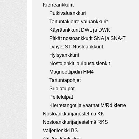
a
Kierreankkurit
t
Putkivaluankkuri
i
Tartuntakierre-valuankkurit
Käyräankkurit DWL ja DWK
o
Pitkät nostoankkurit SNA ja SNA-T
n
Lyhyet ST-Nostoankkurit
Hylsyankkurit
Nostolenkit ja ripustuslenkit
Magneettipidin HM4
Tartuntapohjat
Suojatulpat
Peitetulpat
Kierretangot ja vaarnat M/Rd kierre
Nostoankkurijärjestelmä KK
Nostoankkurijärjestelmä RKS
Vaijerilenkki BS
AS-Ankkurikiskot