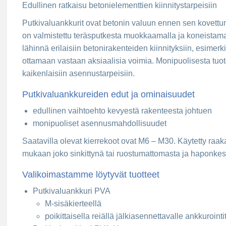
Edullinen ratkaisu betonielementtien kiinnitystarpeisiin
Putkivaluankkurit ovat betonin valuun ennen sen kovettumi
on valmistettu teräsputkesta muokkaamalla ja koneistamal
lähinnä erilaisiin betonirakenteiden kiinnityksiin, esimerkik
ottamaan vastaan aksiaalisia voimia. Monipuolisesta tuo
kaikenlaisiin asennustarpeisiin.
Putkivaluankkureiden edut ja ominaisuudet
edullinen vaihtoehto kevyestä rakenteesta johtuen
monipuoliset asennusmahdollisuudet
Saatavilla olevat kierrekoot ovat M6 – M30. Käytetty raaka
mukaan joko sinkittynä tai ruostumattomasta ja haponkes
Valikoimastamme löytyvät tuotteet
Putkivaluankkuri PVA
M-sisäkierteellä
poikittaisella reiällä jälkiasennettavalle ankkurointi