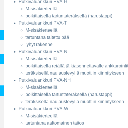
Putkivaluankkuri PVA-H
M-sisäkierteellä
poikittaisella tartuntateräksellä (harustappi)
Putkivaluankkuri PVA-T
M-sisäkierteellä
tartuntana taitettu pää
lyhyt rakenne
Putkivaluankkuri PVA-N
M-sisäkierteellä
poikittaisella reiällä jälkiasennettavalle ankkurointi
teräksisellä naulauslevyllä muottiin kiinnitykseen
Putkivaluankkuri PVA-NH
M-sisäkierteellä
poikittaisella tartuntateräksellä (harustappi)
teräksisellä naulauslevyllä muottiin kiinnitykseen
Putkivaluankkuri PVA-W
M-sisäkierteellä
tartuntana aaltomainen taitos