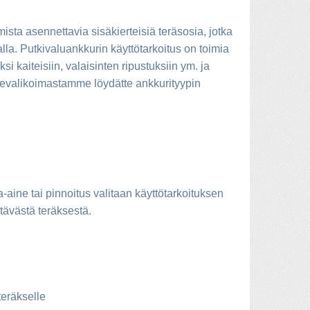
sta asennettavia sisäkierteisiä teräsosia, jotka
la. Putkivaluankkurin käyttötarkoitus on toimia
si kaiteisiin, valaisinten ripustuksiin ym. ja
tevalikoimastamme löydätte ankkurityypin
-aine tai pinnoitus valitaan käyttötarkoituksen
tävästä teräksestä.
teräkselle