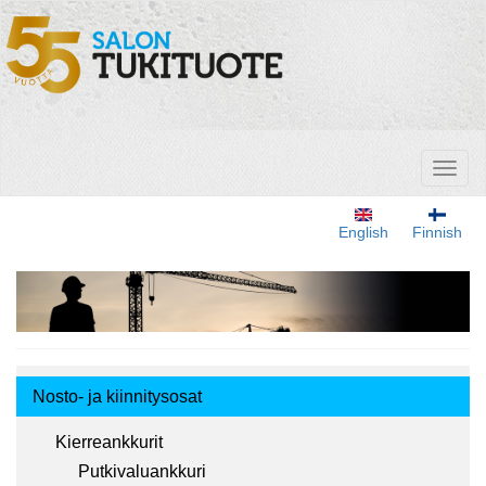
Hyppää
pääsisältöön
Toggl
naviga
English
Finnish
Tuotemenu
Nosto- ja kiinnitysosat
Kierreankkurit
Putkivaluankkuri