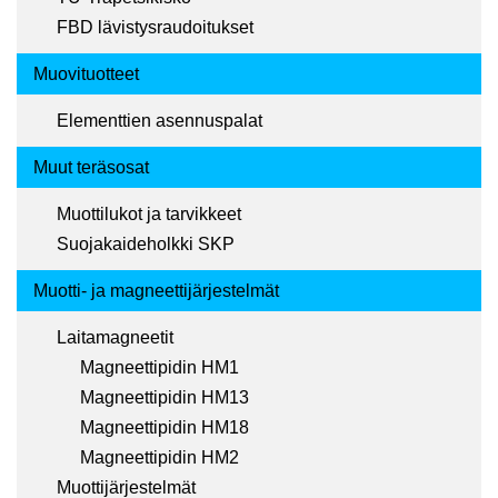
FBD lävistysraudoitukset
Muovituotteet
Elementtien asennuspalat
Muut teräsosat
Muottilukot ja tarvikkeet
Suojakaideholkki SKP
Muotti- ja magneettijärjestelmät
Laitamagneetit
Magneettipidin HM1
Magneettipidin HM13
Magneettipidin HM18
Magneettipidin HM2
Muottijärjestelmät