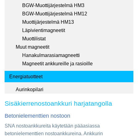
BGW-Muottijärjestelmä HM3
BGW-Muottijärjestelmä HM12
Muottijärjestelmä HM13
Läpivientimagneetit
Muottilistat
Muut magneetit
Hanakulmarasiamagneetti
Magneetit ankkureille ja rasioille
Energiatuotteet
Aurinkopilari
Sisäkierrenostoankkuri harjatangolla
Betonielementtien nostoon
SNA nostoankkureita käytetään pääasiassa
betonielementtien nostoankkureina. Ankkurin