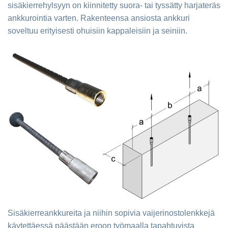
sisäkierrehylsyyn on kiinnitetty suora- tai tyssätty harjateräs
ankkurointia varten. Rakenteensa ansiosta ankkuri
soveltuu erityisesti ohuisiin kappaleisiin ja seiniin.
Sisäkierreankkureita ja niihin sopivia vaijerinostolenkkejä
käytettäessä päästään eroon työmaalla tapahtuvista