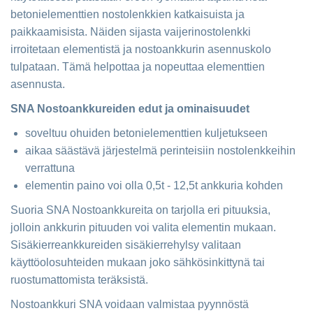
betonielementtien nostolenkkien katkaisuista ja
paikkaamisista. Näiden sijasta vaijerinostolenkki
irroitetaan elementistä ja nostoankkurin asennuskolo
tulpataan. Tämä helpottaa ja nopeuttaa elementtien
asennusta.
SNA Nostoankkureiden edut ja ominaisuudet
soveltuu ohuiden betonielementtien kuljetukseen
aikaa säästävä järjestelmä perinteisiin nostolenkkeihin
verrattuna
elementin paino voi olla 0,5t - 12,5t ankkuria kohden
Suoria SNA Nostoankkureita on tarjolla eri pituuksia,
jolloin ankkurin pituuden voi valita elementin mukaan.
Sisäkierreankkureiden sisäkierrehylsy valitaan
käyttöolosuhteiden mukaan joko sähkösinkittynä tai
ruostumattomista teräksistä.
Nostoankkuri SNA voidaan valmistaa pyynnöstä