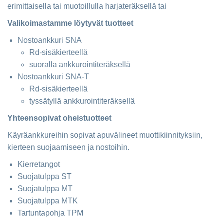
erimittaisella tai muotoillulla harjateräksellä tai
Valikoimastamme löytyvät tuotteet
Nostoankkuri SNA
Rd-sisäkierteellä
suoralla ankkurointiteräksellä
Nostoankkuri SNA-T
Rd-sisäkierteellä
tyssätyllä ankkurointiteräksellä
Yhteensopivat oheistuotteet
Käyräankkureihin sopivat apuvälineet muottikiinnityksiin,
kierteen suojaamiseen ja nostoihin.
Kierretangot
Suojatulppa ST
Suojatulppa MT
Suojatulppa MTK
Tartuntapohja TPM