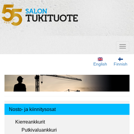
Hyppää
pääsisältöön
Toggl
naviga
English
Finnish
Tuotemenu
Nosto- ja kiinnitysosat
Kierreankkurit
Putkivaluankkuri