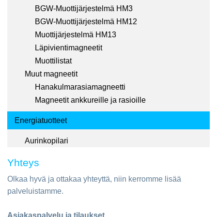
BGW-Muottijärjestelmä HM3
BGW-Muottijärjestelmä HM12
Muottijärjestelmä HM13
Läpivientimagneetit
Muottilistat
Muut magneetit
Hanakulmarasiamagneetti
Magneetit ankkureille ja rasioille
Energiatuotteet
Aurinkopilari
Yhteys
Olkaa hyvä ja ottakaa yhteyttä, niin kerromme lisää
palveluistamme.
Asiakaspalvelu ja tilaukset