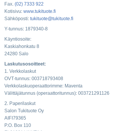
Fax.
(02) 7333 922
Kotisivu:
www.tukituote.fi
Sähköposti:
tukituote@tukituote.fi
Y-tunnus: 1879340-8
Käyntiosoite:
Kaskiahonkatu 8
24280 Salo
Laskutusosoitteet:
1. Verkkolaskut
OVT-tunnus: 003718793408
Verkkolaskuoperaattorimme: Maventa
Välittäjätunnus (operaattoritunnus): 003721291126
2. Paperilaskut
Salon Tukituote Oy
AIFI79365
P.O. Box 110