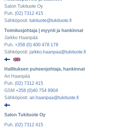
Salon Tukituote Oy
Puh.
(02) 7312 415
Sähköposti:
tukituote@tukituote.fi
Toimitusjohtaja | myynti ja hankinnat
Jarkko Haanpää
Puh.
+358 (0) 400 478 178
Sähköposti:
jarkko.haanpaa@tukituote.fi
Hallituksen puheenjohtaja, hankinnat
Ari Haanpää
Puh.
(02) 7312 415
GSM
+358 (0)40 754 8904
Sähköposti:
ari.haanpaa@tukituote.fi
Salon Tukituote Oy
Puh.
(02) 7312 415