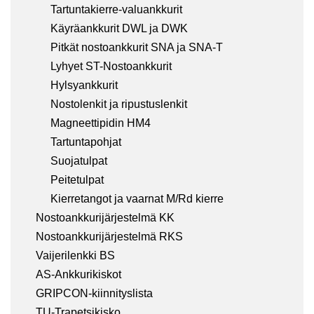
Tartuntakierre-valuankkurit
Käyräankkurit DWL ja DWK
Pitkät nostoankkurit SNA ja SNA-T
Lyhyet ST-Nostoankkurit
Hylsyankkurit
Nostolenkit ja ripustuslenkit
Magneettipidin HM4
Tartuntapohjat
Suojatulpat
Peitetulpat
Kierretangot ja vaarnat M/Rd kierre
Nostoankkurijärjestelmä KK
Nostoankkurijärjestelmä RKS
Vaijerilenkki BS
AS-Ankkurikiskot
GRIPCON-kiinnityslista
TU-Trapetsikisko