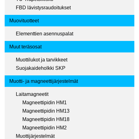
FBD lävistysraudoitukset
Muovituotteet
Elementtien asennuspalat
Muut teräsosat
Muottilukot ja tarvikkeet
Suojakaideholkki SKP
Muotti- ja magneettijärjestelmät
Laitamagneetit
Magneettipidin HM1
Magneettipidin HM13
Magneettipidin HM18
Magneettipidin HM2
Muottijärjestelmät