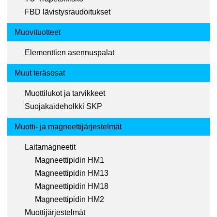
FBD lävistysraudoitukset
Muovituotteet
Elementtien asennuspalat
Muut teräsosat
Muottilukot ja tarvikkeet
Suojakaideholkki SKP
Muotti- ja magneettijärjestelmät
Laitamagneetit
Magneettipidin HM1
Magneettipidin HM13
Magneettipidin HM18
Magneettipidin HM2
Muottijärjestelmät