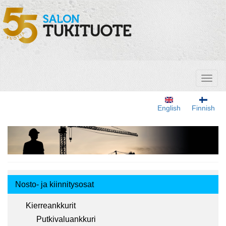
Hyppää
pääsisältöön
Toggl
naviga
English
Finnish
Tuotemenu
Nosto- ja kiinnitysosat
Kierreankkurit
Putkivaluankkuri