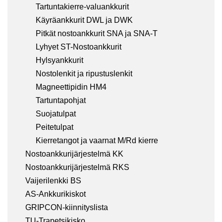
Tartuntakierre-valuankkurit
Käyräankkurit DWL ja DWK
Pitkät nostoankkurit SNA ja SNA-T
Lyhyet ST-Nostoankkurit
Hylsyankkurit
Nostolenkit ja ripustuslenkit
Magneettipidin HM4
Tartuntapohjat
Suojatulpat
Peitetulpat
Kierretangot ja vaarnat M/Rd kierre
Nostoankkurijärjestelmä KK
Nostoankkurijärjestelmä RKS
Vaijerilenkki BS
AS-Ankkurikiskot
GRIPCON-kiinnityslista
TU-Trapetsikisko