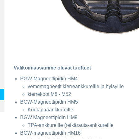
Valikoimassamme olevat tuotteet
BGW-Magneettipidin HM4
vemomagneetit kierreankkureille ja hylsyille
kierrekoot M8 - M52
BGW-Magneettipidin HM5
Kuulapääankkureille
BGW Magneettipidin HM9
TPA-ankkureille (reikärauta-ankkureille
BGW-magneettipidin HM16