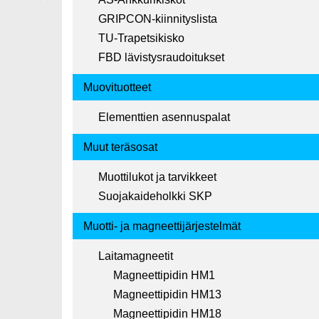
GRIPCON-kiinnityslista
TU-Trapetsikisko
FBD lävistysraudoitukset
Muovituotteet
Elementtien asennuspalat
Muut teräsosat
Muottilukot ja tarvikkeet
Suojakaideholkki SKP
Muotti- ja magneettijärjestelmät
Laitamagneetit
Magneettipidin HM1
Magneettipidin HM13
Magneettipidin HM18