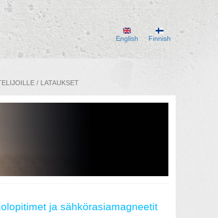
English
Finnish
ELIJOILLE / LATAUKSET
olopitimet ja sähkörasiamagneetit