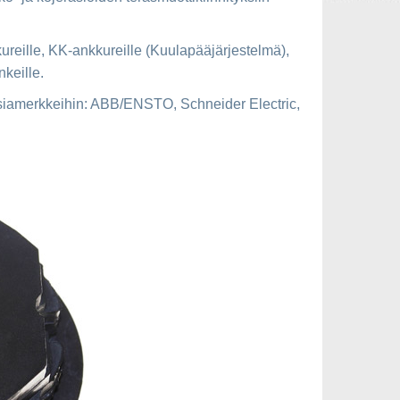
reille, KK-ankkureille (Kuulapääjärjestelmä),
nkeille.
siamerkkeihin: ABB/ENSTO, Schneider Electric,