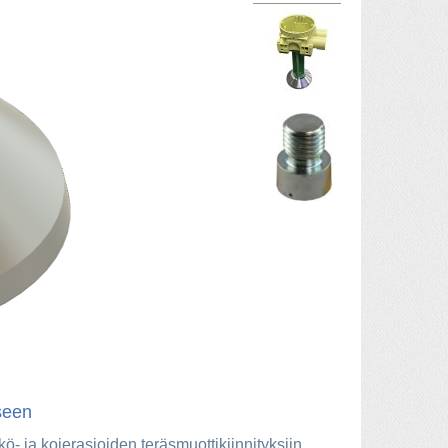
seen
- ja kojerasioiden teräsmuottikiinnityksiin