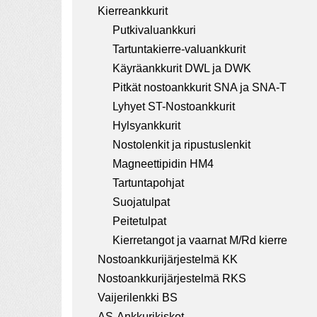
a
Kierreankkurit
t
Putkivaluankkuri
i
Tartuntakierre-valuankkurit
Käyräankkurit DWL ja DWK
o
Pitkät nostoankkurit SNA ja SNA-T
n
Lyhyet ST-Nostoankkurit
Hylsyankkurit
Nostolenkit ja ripustuslenkit
Magneettipidin HM4
Tartuntapohjat
Suojatulpat
Peitetulpat
Kierretangot ja vaarnat M/Rd kierre
Nostoankkurijärjestelmä KK
Nostoankkurijärjestelmä RKS
Vaijerilenkki BS
AS-Ankkurikiskot