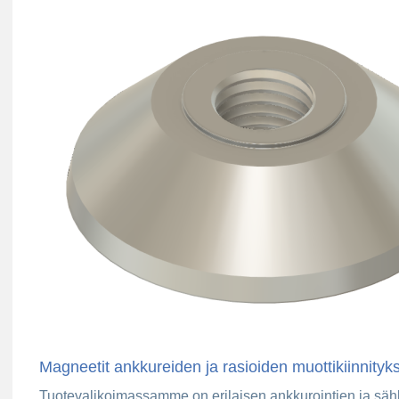
Magneetit ankkureiden ja rasioiden muottikiinnityk
Tuotevalikoimassamme on erilaisen ankkurointien ja sähkö