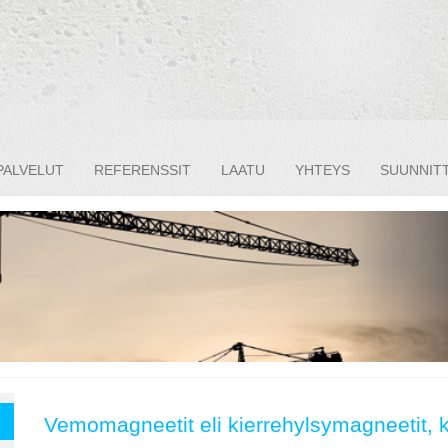
PALVELUT
REFERENSSIT
LAATU
YHTEYS
SUUNNITT
Vemomagneetit eli kierrehylsymagneetit, k