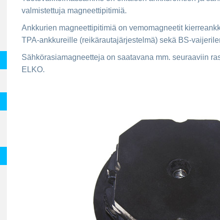
valmistettuja magneettipitimiä.
Ankkurien magneettipitimiä on vemomagneetit kierreankku
TPA-ankkureille (reikärautajärjestelmä) sekä BS-vaijerile
Sähkörasiamagneetteja on saatavana mm. seuraaviin ra
ELKO.