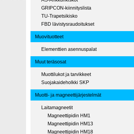
GRIPCON-kiinnityslista
TU-Trapetsikisko
FBD lävistysraudoitukset
Muovituotteet
Elementtien asennuspalat
Muut teräsosat
Muottilukot ja tarvikkeet
Suojakaideholkki SKP
Muotti- ja magneettijärjestelmät
Laitamagneetit
Magneettipidin HM1
Magneettipidin HM13
Magneettipidin HM18