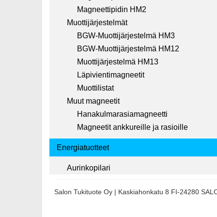
Magneettipidin HM2
Muottijärjestelmät
BGW-Muottijärjestelmä HM3
BGW-Muottijärjestelmä HM12
Muottijärjestelmä HM13
Läpivientimagneetit
Muottilistat
Muut magneetit
Hanakulmarasiamagneetti
Magneetit ankkureille ja rasioille
Energiatuotteet
Aurinkopilari
Salon Tukituote Oy | Kaskiahonkatu 8 FI-24280 SA