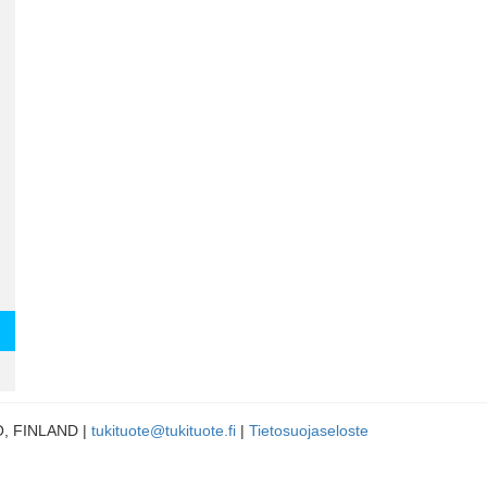
LO, FINLAND |
tukituote@tukituote.fi
|
Tietosuojaseloste