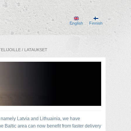
English
Finnish
ELIJOILLE / LATAUKSET
s, namely Latvia and Lithuainia, we have
 Baltic area can now benefit from faster delivery