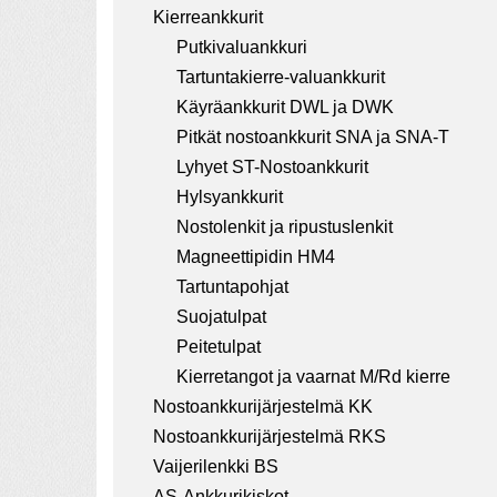
a
Kierreankkurit
t
Putkivaluankkuri
i
Tartuntakierre-valuankkurit
Käyräankkurit DWL ja DWK
o
Pitkät nostoankkurit SNA ja SNA-T
n
Lyhyet ST-Nostoankkurit
Hylsyankkurit
Nostolenkit ja ripustuslenkit
Magneettipidin HM4
Tartuntapohjat
Suojatulpat
Peitetulpat
Kierretangot ja vaarnat M/Rd kierre
Nostoankkurijärjestelmä KK
Nostoankkurijärjestelmä RKS
Vaijerilenkki BS
AS-Ankkurikiskot