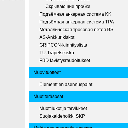
Скрывающие пробки
Подъёмная анкерная система KK
Подъёмная анкерная система TPA
Металлическая тросовая петля BS
AS-Ankkurikiskot
GRIPCON-kiinnityslista
TU-Trapetsikisko
FBD lävistysraudoitukset
Muovituotteet
Elementtien asennuspalat
Muut teräsosat
Muottilukot ja tarvikkeet
Suojakaideholkki SKP