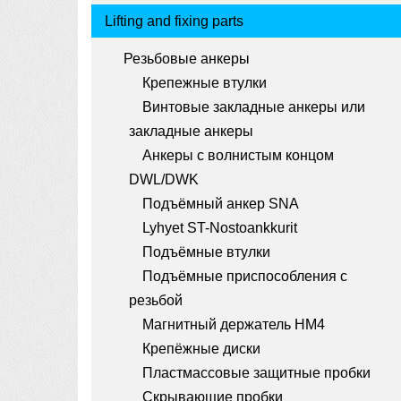
a
Tuotemenu
Lifting and fixing parts
t
Резьбовые анкеры
i
Крепежные втулки
o
Винтовые закладные анкеры или
n
закладные анкеры
Анкеры с волнистым концом
DWL/DWK
Подъёмный анкер SNA
Lyhyet ST-Nostoankkurit
Подъёмные втулки
Подъёмные приспособления с
резьбой
Магнитный держатель HM4
Крепёжные диски
Пластмассовые защитные пробки
Скрывающие пробки