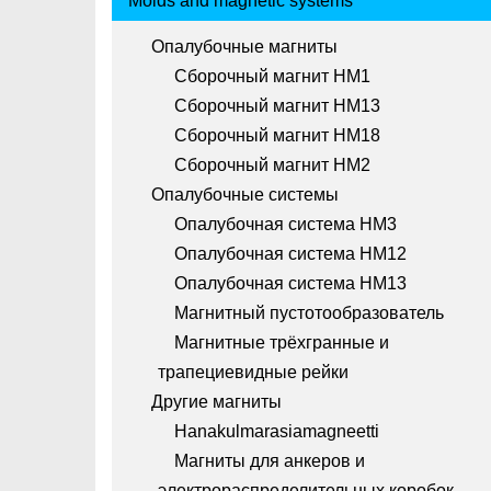
Molds and magnetic systems
Опалубочные магниты
Сборочный магнит HM1
Сборочный магнит HM13
Сборочный магнит HM18
Сборочный магнит HM2
Опалубочные системы
Опалубочная система HM3
Опалубочная система HM12
Опалубочная система HM13
Магнитный пустотообразователь
Магнитные трёхгранные и
трапециевидные рейки
Другие магниты
Hanakulmarasiamagneetti
Магниты для анкеров и
электрораспределительных коробок