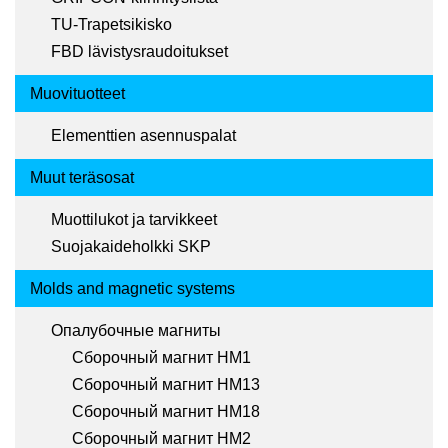
TU-Trapetsikisko
FBD lävistysraudoitukset
Muovituotteet
Elementtien asennuspalat
Muut teräsosat
Muottilukot ja tarvikkeet
Suojakaideholkki SKP
Molds and magnetic systems
Опалубочные магниты
Сборочный магнит HM1
Сборочный магнит HM13
Сборочный магнит HM18
Сборочный магнит HM2