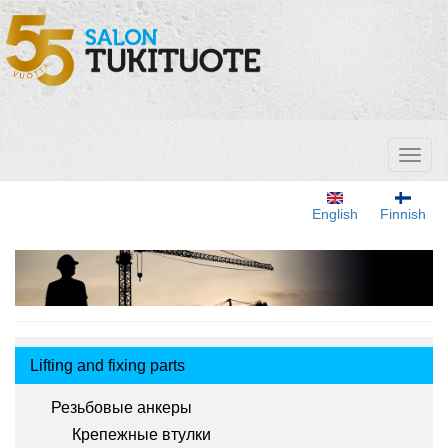
Перейти
к
основному
содержанию
Toggl
naviga
English
Finnish
Tuotemenu
Lifting and fixing parts
Резьбовые анкеры
Крепежные втулки