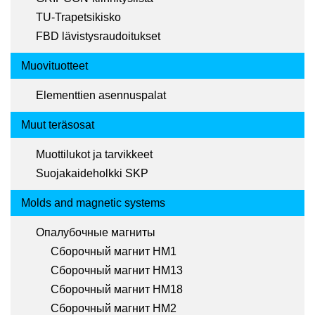
TU-Trapetsikisko
FBD lävistysraudoitukset
Muovituotteet
Elementtien asennuspalat
Muut teräsosat
Muottilukot ja tarvikkeet
Suojakaideholkki SKP
Molds and magnetic systems
Опалубочные магниты
Сборочный магнит HM1
Сборочный магнит HM13
Сборочный магнит HM18
Сборочный магнит HM2