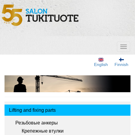
Перейти
к
основному
содержанию
Toggl
naviga
English
Finnish
Tuotemenu
Lifting and fixing parts
Резьбовые анкеры
Крепежные втулки