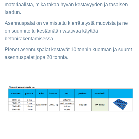
materiaalista, mikä takaa hyvän kestävyyden ja tasaisen
laadun.
Asennuspalat on valmistettu kierrätetystä muovista ja ne
on suunniteltu kestämään vaativaa käyttöä
betonirakentamisessa.
Pienet asennuspalat kestävät 10 tonnin kuorman ja suuret
asennuspalat jopa 20 tonnia.