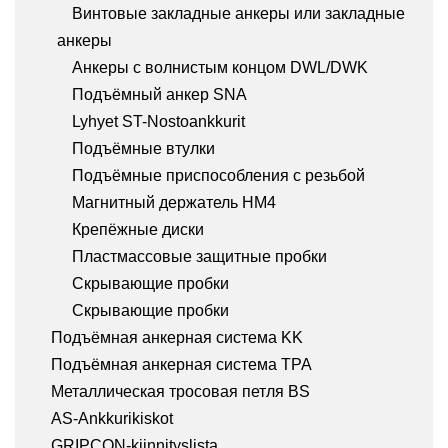
Винтовые закладные анкеры или закладные
анкеры
Анкеры с волнистым концом DWL/DWK
Подъёмный анкер SNA
Lyhyet ST-Nostoankkurit
Подъёмные втулки
Подъёмные приспособления с резьбой
Магнитный держатель HM4
Крепёжные диски
Пластмассовые защитные пробки
Скрывающие пробки
Скрывающие пробки
Подъёмная анкерная система KK
Подъёмная анкерная система TPA
Металлическая тросовая петля BS
AS-Ankkurikiskot
GRIPCON-kiinnityslista