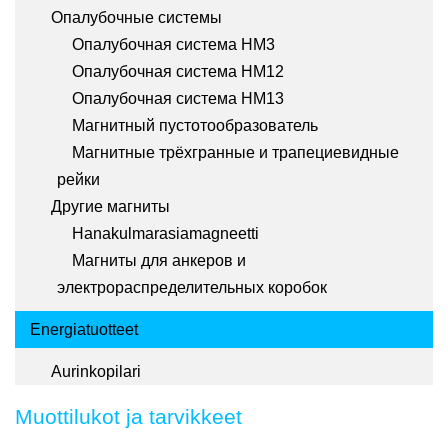
Опалубочные системы
Опалубочная система HM3
Опалубочная система HM12
Опалубочная система HM13
Магнитный пустотообразователь
Магнитные трёхгранные и трапециевидные
рейки
Другие магниты
Hanakulmarasiamagneetti
Магниты для анкеров и
электрораспределительных коробок
Energiatuotteet
Aurinkopilari
Muottilukot ja tarvikkeet