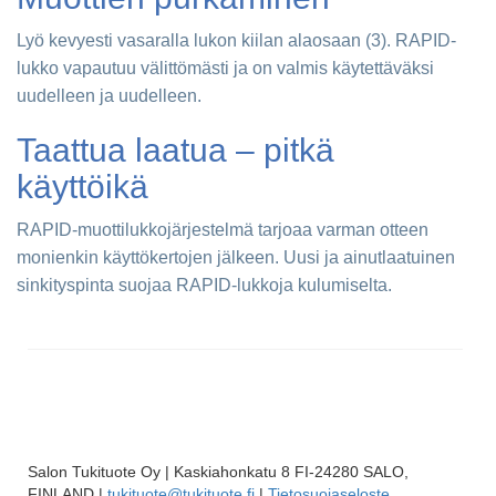
Lyö kevyesti vasaralla lukon kiilan alaosaan (3). RAPID-
lukko vapautuu välittömästi ja on valmis käytettäväksi
uudelleen ja uudelleen.
Taattua laatua – pitkä
käyttöikä
RAPID-muottilukkojärjestelmä tarjoaa varman otteen
monienkin käyttökertojen jälkeen. Uusi ja ainutlaatuinen
sinkityspinta suojaa RAPID-lukkoja kulumiselta.
Salon Tukituote Oy | Kaskiahonkatu 8 FI-24280 SALO,
FINLAND |
tukituote@tukituote.fi
|
Tietosuojaseloste