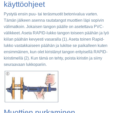
käyttöohjeet
Pystytä ensin puu- tai teräsmuotit betonivalua varten.
Tämän jälkeen asenna rautatangot muottien läpi sopivin
välimatkoin. Jokaisen tangon päälle on asetettava PVC-
välikkeet. Aseta RAPID-lukko tangon toiseen päähän ja lyö
kiilan päähän kevyesti vasaralla (1). Aseta toinen Rapid-
lukko vastakkaiseen päähän ja lukitse se paikalleen kuten
ensimmäinen, kun olet kiristänyt tangon erityisellä RAPID-
kiristimellä (2). Kun tämä on tehty, poista kiristin ja siirry
seuraavaan lukkopariin.
Muottien purkaminen