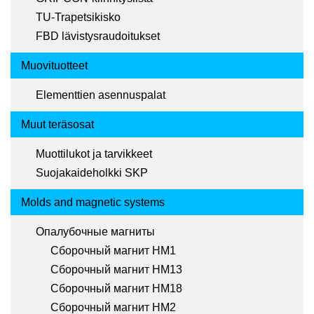
TU-Trapetsikisko
FBD lävistysraudoitukset
Muovituotteet
Elementtien asennuspalat
Muut teräsosat
Muottilukot ja tarvikkeet
Suojakaideholkki SKP
Molds and magnetic systems
Опалубочные магниты
Сборочный магнит HM1
Сборочный магнит HM13
Сборочный магнит HM18
Сборочный магнит HM2