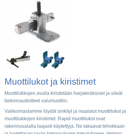
Muottilukot ja kiristimet
Muottilukkojen avulla kiristetään harjateräksiset ja sileät
betoniraudoitteet valumuottiin.
Valikoimastamme löydät sinkityt ja maalatut muottilukot ja
muottilukkojen kiristimet. Rapid muottilukot ovat
rakennusalalla laajasti käytettyjä. Ne takaavat tehokkaan
ja luotettavan tavan betonivalujen toteutukseen. Helppo